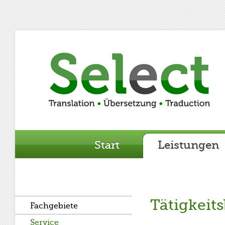
Start
Leistungen
Leistungen
Tätigkeit
Fachgebiete
Service